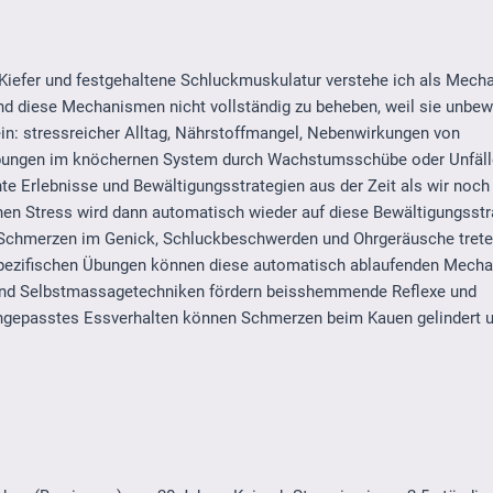
Kiefer und festgehaltene Schluckmuskulatur verstehe ich als Mec
nd diese Mechanismen nicht vollständig zu beheben, weil sie unbe
ein: stressreicher Alltag, Nährstoffmangel, Nebenwirkungen von
bungen im knöchernen System durch Wachstumsschübe oder Unfälle
Erlebnisse und Bewältigungsstrategien aus der Zeit als wir noch 
hen Stress wird dann automatisch wieder auf diese Bewältigungsstr
Schmerzen im Genick, Schluckbeschwerden und Ohrgeräusche trete
pezifischen Übungen können diese automatisch ablaufenden Mech
und Selbstmassagetechniken fördern beisshemmende Reflexe und
ngepasstes Essverhalten können Schmerzen beim Kauen gelindert u