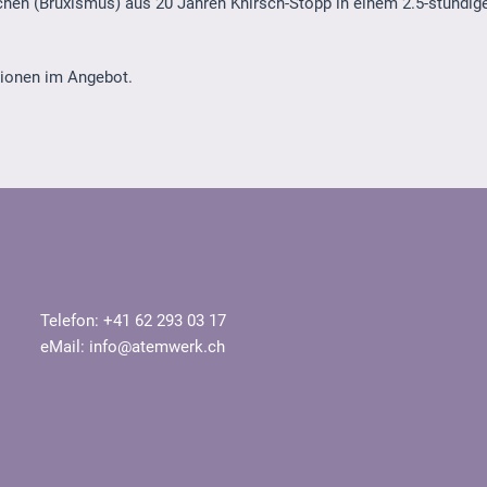
hen (Bruxismus) aus 20 Jahren Knirsch-Stopp in einem 2.5-stündig
tionen im Angebot.
Telefon: +41 62 293 03 17
eMail:
info@atemwerk.ch